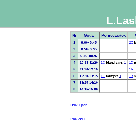
L.Las
Nr
Godz
Poniedziałek
1
8:00- 8:45
2C
b
2
8:50- 9:35
3
9:40-10:25
4
10:35-11:20
1C
bizn.i zarz.
1
1D
5
11:30-12:15
1A
m
6
12:30-13:15
1C
muzyka
1
1B
m
7
13:25-14:10
8
14:15-15:00
Drukuj plan
Plan lekcji